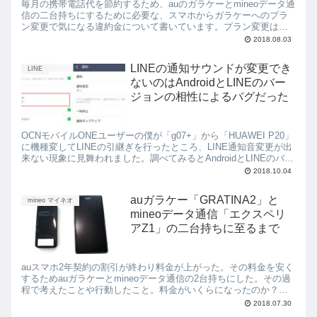
毎月の携帯電話代を節約するため、auのガラケーとmineoデータ通
信の二台持ちにするために必要な、スマホからガラケーへのプラ
ン変更で気になる違約金について書いています。プラン変更は違
約金の対象になるのか、ならないのか？ ガラケー・スマホを一括
2018.08.03
払いで購入しないとローンを組むことになる事を書いています
LINEの通知サウンドが変更でき
LINE
ないのはAndroidとLINEのバー
ジョンの相性によるバグだった
OCNモバイルONEユーザーの僕が「g07+」から「HUAWEI P20」
に機種変してLINEの引継ぎを行ったところ、LINE通知音変更が出
来ない現象に見舞われました。調べてみるとAndroidとLINEのバー
ジョンの相性によるバグでした。同じ現象が出ている方に向け、
2018.10.04
それぞれのバージョンを書いているので参考にしてくださいね
auガラケー「GRATINA2」と
mineo マイネオ
mineoデータ通信「エクスペリ
アZ1」の二台持ちに至るまで
auスマホ2年契約の割引が終わり料金が上がった。その料金を安く
するためauガラケーとmineoデータ通信の2台持ちにした。その過
程で考えたことや行動したこと。料金がいくらになったのか？プ
ランは何が良いのかを書いています
2018.07.30