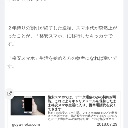
２年縛りの割引が終了した途端、スマホ代が突然上が
ったことが、「格安スマホ」に移行したキッカケで
す。
「格安スマホ」生活を始める方の参考になれば幸いで
す。
格安スマホでは、データ通信のみの契約が可
能。これによりキャリアメールを保持したま
ま格安スマホ生活に入り、携帯電話代を安く
できます
初めての格安スマホ生活。マイネオ(mineo)などの格安
スマホ会社では、電話番号での通話ができない(SNSな
ど)データ通信のみの契約が可能。これが格安スマホ初
心者には分からない部分でした。このように契約する
goya-neko.com
2018.07.29
ことで、auのキャリアメールを保持したまま格安スマ