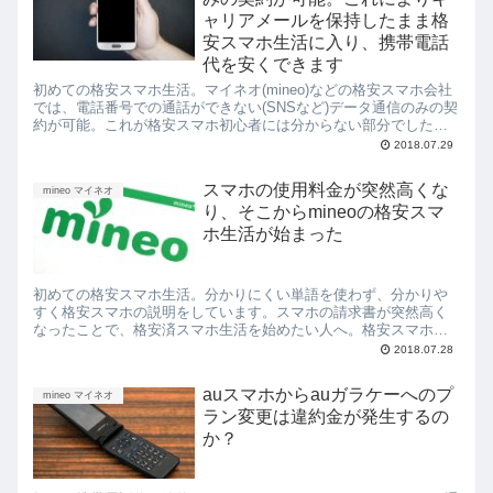
ャリアメールを保持したまま格
安スマホ生活に入り、携帯電話
代を安くできます
初めての格安スマホ生活。マイネオ(mineo)などの格安スマホ会社
では、電話番号での通話ができない(SNSなど)データ通信のみの契
約が可能。これが格安スマホ初心者には分からない部分でした。
このように契約することで、auのキャリアメールを保持したまま
2018.07.29
格安スマホ生活に入れます
スマホの使用料金が突然高くな
mineo マイネオ
り、そこからmineoの格安スマ
ホ生活が始まった
初めての格安スマホ生活。分かりにくい単語を使わず、分かりや
すく格安スマホの説明をしています。スマホの請求書が突然高く
なったことで、格安済スマホ生活を始めたい人へ。格安スマホ生
活の第一歩はmineoのデータ通信とauガラケーの二台持ち。これに
2018.07.28
より、月の料金が2500円程度に。
auスマホからauガラケーへのプ
mineo マイネオ
ラン変更は違約金が発生するの
か？