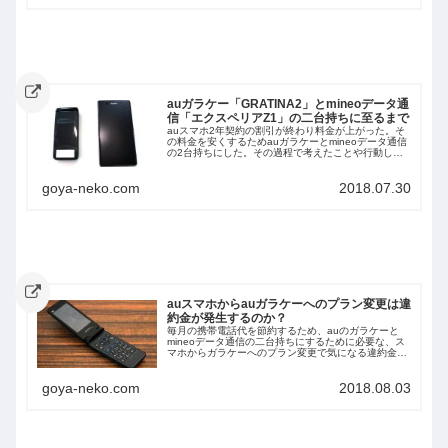
ホ生活に入れます
auガラケー「GRATINA2」とmineoデータ通
信「エクスペリアZ1」の二台持ちに至るまで
auスマホ2年契約の割引が終わり料金が上がった。そ
の料金を安くするためauガラケーとmineoデータ通信
の2台持ちにした。その過程で考えたことや行動した
こと。料金がいくらになったのか？プランは何が良い
のかを書いています
goya-neko.com
2018.07.30
auスマホからauガラケーへのプラン変更は違
約金が発生するのか？
毎月の携帯電話代を節約するため、auのガラケーと
mineoデータ通信の二台持ちにするために必要な、ス
マホからガラケーへのプラン変更で気になる違約金に
ついて書いています。プラン変更は違約金の対象にな
るのか、ならないのか？ ガラケー・スマホを一括払い
goya-neko.com
2018.08.03
で購入しないとローンを組むことになる事を書いてい
ます