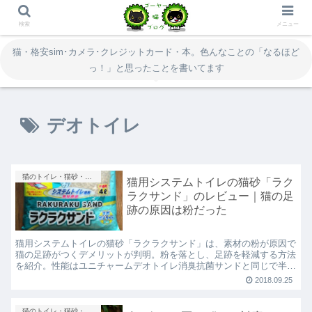
検索
メニュー
猫・格安sim･カメラ･クレジットカード・本。色んなことの「なるほど
っ！」と思ったことを書いてます
デオトイレ
猫のトイレ・猫砂・シートとマット
猫用システムトイレの猫砂「ラク
ラクサンド」のレビュー｜猫の足
跡の原因は粉だった
猫用システムトイレの猫砂「ラクラクサンド」は、素材の粉が原因で
猫の足跡がつくデメリットが判明。粉を落とし、足跡を軽減する方法
を紹介。性能はユニチャームデオトイレ消臭抗菌サンドと同じで半額
程度と安い「ラクラクサンド」のメリット、デメリットなどのレビュ
2018.09.25
ー、口コミブログです
猫のトイレ・猫砂・シートとマット