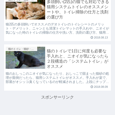
多頭飼い(2匹)の猫でも対応できる
猫用システムトイレのオススメシ
ートや、トイレ掃除の仕方と洗剤
の選び方
猫2匹の多頭飼いでオススメのデオトイレのトイレシートのメリッ
ト・デメリット、ニャンとも清潔トイレマットの手入れや、ニオイが
気になった時のトイレの掃除の仕方や洗い方、洗剤の選び方、猫用ト
イレシートの選び方など、猫用トイレの使い方の基本をお伝えします
2018.08.13
猫のトイレ・猫砂・シートとマット
猫のトイレで1日に何度も必要な
手入れと、ニオイが気になったら
２段構造の「システムトイレ」が
オススメ
猫のおしっこのニオイが気になったり、おしっこで固まった猫砂の処
理が面倒だったら、猫用システムトイレがオススメ。手入れが楽で、
部屋がオシッコ臭くなっているのが軽減されました。上段にチップ、
下段におしっこシートを敷く2段構造で消臭・抗菌します
2018.08.09
スポンサーリンク